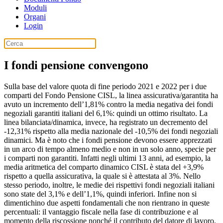
Moduli
Organi
Login
I fondi pensione convengono
Sulla base del valore quota di fine periodo 2021 e 2022 per i due
comparti del Fondo Pensione CISL, la linea assicurativa/garantita ha
avuto un incremento dell’1,81% contro la media negativa dei fondi
negoziali garantiti italiani del 6,1%: quindi un ottimo risultato. La
linea bilanciata/dinamica, invece, ha registrato un decremento del
-12,31% rispetto alla media nazionale del -10,5% dei fondi negoziali
dinamici. Ma è noto che i fondi pensione devono essere apprezzati
in un arco di tempo almeno medio e non in un solo anno, specie per
i comparti non garantiti. Infatti negli ultimi 13 anni, ad esempio, la
media aritmetica del comparto dinamico CISL è stata del +3,9%
rispetto a quella assicurativa, la quale si è attestata al 3%. Nello
stesso periodo, inoltre, le medie dei rispettivi fondi negoziali italiani
sono state del 3,1% e dell’1,1%, quindi inferiori. Infine non si
dimentichino due aspetti fondamentali che non rientrano in queste
percentuali: il vantaggio fiscale nella fase di contribuzione e al
momento della riscossione nonché il contributo del datore di lavoro.