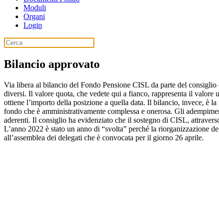
Moduli
Organi
Login
Bilancio approvato
Via libera al bilancio del Fondo Pensione CISL da parte del consiglio d
diversi. Il valore quota, che vedete qui a fianco, rappresenta il valor
ottiene l’importo della posizione a quella data. Il bilancio, invece, è la
fondo che è amministrativamente complessa e onerosa. Gli adempimenti r
aderenti. Il consiglio ha evidenziato che il sostegno di CISL, attraver
L’anno 2022 è stato un anno di “svolta” perché la riorganizzazione del 
all’assemblea dei delegati che è convocata per il giorno 26 aprile.
Fondo Pensione CISL - C.F. 10253020159
Iscritto con il numero 1164 all'Albo dei Fondi Pensioni