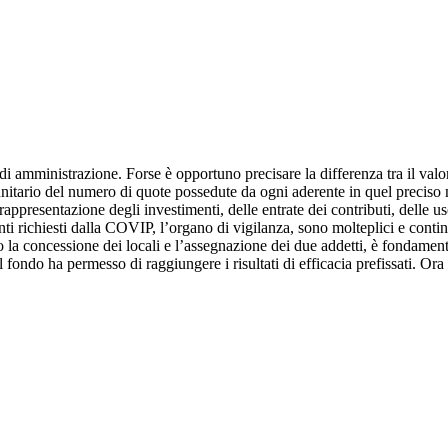
i amministrazione. Forse è opportuno precisare la differenza tra il valo
e unitario del numero di quote possedute da ogni aderente in quel preciso
 rappresentazione degli investimenti, delle entrate dei contributi, delle us
ichiesti dalla COVIP, l’organo di vigilanza, sono molteplici e continui
so la concessione dei locali e l’assegnazione dei due addetti, è fondamen
fondo ha permesso di raggiungere i risultati di efficacia prefissati. Ora 