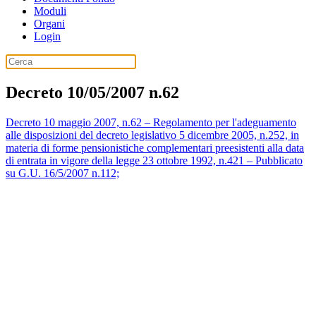
Moduli
Organi
Login
Decreto 10/05/2007 n.62
Decreto 10 maggio 2007, n.62 – Regolamento per l'adeguamento
alle disposizioni del decreto legislativo 5 dicembre 2005, n.252, in
materia di forme pensionistiche complementari preesistenti alla data
di entrata in vigore della legge 23 ottobre 1992, n.421 – Pubblicato
su G.U. 16/5/2007 n.112;
Fondo Pensione CISL - C.F. 10253020159
Iscritto con il numero 1164 all'Albo dei Fondi Pensioni